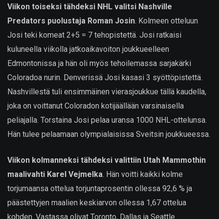
Viikon toiseksi tähdeksi NHL valitsi Nashville
Predators puolustaja Roman Josin
. Kolmeen otteluun
Josi teki komeat 2+5 = 7 tehopistettä. Josi ratkaisi
kuluneella viikolla jatkoaikavoiton joukkueelleen
Edmontonissa ja hän oli myös tehoilemassa sarjakärki
Coloradoa nurin. Denverissä Josi kasasi 3 syöttöpistettä.
Nashvillestä tuli ensimmäinen vierasjoukkue tällä kaudella,
joka on voittanut Coloradon kotijäällään varsinaisella
peliajalla. Torstaina Josi pelaa uransa 1000 NHL-ottelunsa.
Hän tulee pelaamaan olympialaisissa Sveitsin joukkueessa.
Viikon kolmanneksi tähdeksi valittiin Utah Mammothin
maalivahti Karel Vejmelka
. Hän voitti kaikki kolme
torjumaansa ottelua torjuntaprosentin ollessa 92,6 % ja
päästettyjen maalien keskiarvon ollessa 1,67 ottelua
kohden. Vastassa olivat Toronto, Dallas ja Seattle.