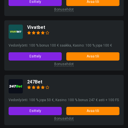
Esittely
Avaa tili
Bonusehdot
Vivatbet
Vedonlyönti: 100 % bonus 100 € saakka, Kasino: 100 % jopa 100 €
Esittely
Avaa tili
Bonusehdot
247Bet
Vedonlyönti: 100 % jopa 50 €, Kasino: 100 % bonus 247 € asti + 100 FS
Esittely
Avaa tili
Bonusehdot