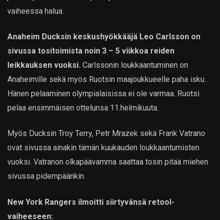
vaiheessa halua.
Anaheim Ducksin keskushyökkääjä Leo Carlsson on
sivussa tositoimista noin 3 – 5 viikkoa reiden
leikkauksen vuoksi.
Carlssonin loukkaantuminen on
Anaheimille sekä myös Ruotsin maajoukkueelle paha isku.
Hänen pelaaminen olympialaisissa ei ole varmaa. Ruotsi
pelaa ensimmäisen ottelunsa 11.helmikuuta.
Myös Ducksin Troy Terry, Petr Mrazek sekä Frank Vatrano
ovat sivussa ainakin tämän kuukauden loukkaantumisten
vuoksi. Vatranon olkapäävamma saattaa tosin pitää miehen
sivussa pidempäänkin.
New York Rangers ilmoitti siirtyvänsä retool-
vaiheeseen: