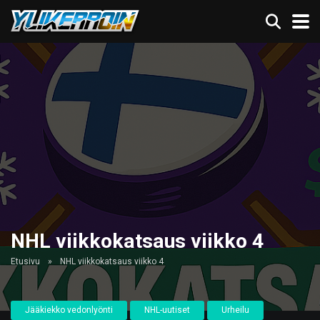
NHL viikkokatsaus viikko 4
Etusivu
»
NHL viikkokatsaus viikko 4
Jääkiekko vedonlyönti
NHL-uutiset
Urheilu