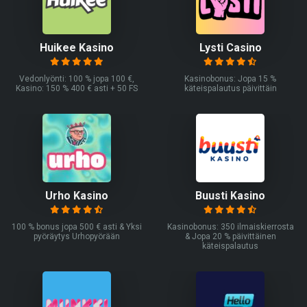
Huikee Kasino
Lysti Casino
Vedonlyönti: 100 % jopa 100 €,
Kasinobonus: Jopa 15 %
Kasino: 150 % 400 € asti + 50 FS
käteispalautus päivittäin
Urho Kasino
Buusti Kasino
100 % bonus jopa 500 € asti & Yksi
Kasinobonus: 350 ilmaiskierrosta
pyöräytys Urhopyörään
& Jopa 20 % päivittäinen
käteispalautus