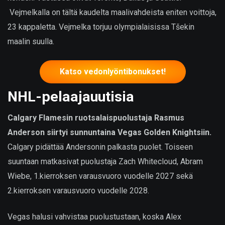
Vejmelkalla on tältä kaudelta maalivahdeista eniten voittoja,
23 kappaletta. Vejmelka torjuu olympialaisissa Tšekin
maalin suulla.
Katso vedonlyöntibonukset!
NHL-pelaajauutisia
Calgary Flamesin ruotsalaispuolustaja Rasmus
Anderson siirtyi sunnuntaina Vegas Golden Knightsiin.
Calgary pidättää Andersonin palkasta puolet. Toiseen
suuntaan matkasivat puolustaja Zach Whitecloud, Abram
Wiebe, 1.kierroksen varausvuoro vuodelle 2027 sekä
2.kierroksen varausvuoro vuodelle 2028.
Vegas halusi vahvistaa puolustustaan, koska Alex