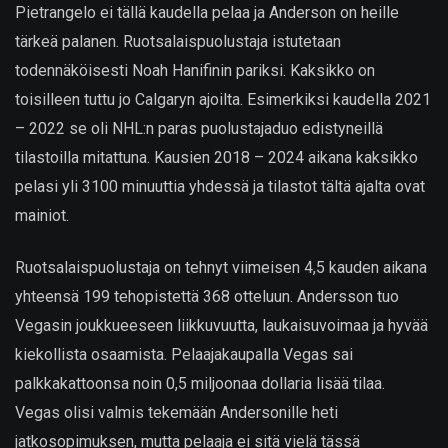
Pietrangelo ei tällä kaudella pelaa ja Anderson on heille
tärkeä palanen. Ruotsalaispuolustaja istutetaan
todennäköisesti Noah Hanifinin pariksi. Kaksikko on
toisilleen tuttu jo Calgaryn ajoilta. Esimerkiksi kaudella 2021
– 2022 se oli NHL:n paras puolustajaduo edistyneillä
tilastoilla mitattuna. Kausien 2018 – 2024 aikana kaksikko
pelasi yli 3100 minuuttia yhdessä ja tilastot tältä ajalta ovat
mainiot.
Ruotsalaispuolustaja on tehnyt viimeisen 4,5 kauden aikana
yhteensä 199 tehopistettä 368 otteluun. Andersson tuo
Vegasin joukkueeseen liikkuvuutta, laukaisuvoimaa ja hyvää
kiekollista osaamista. Pelaajakaupalla Vegas sai
palkkakattoonsa noin 0,5 miljoonaa dollaria lisää tilaa.
Vegas olisi valmis tekemään Andersonille heti
jatkosopimuksen, mutta pelaaja ei sitä vielä tässä