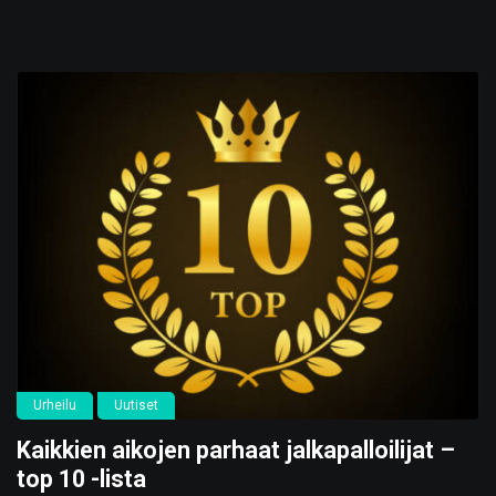
Urheilu
Uutiset
Kaikkien aikojen parhaat jalkapalloilijat –
top 10 -lista