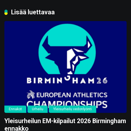
Lisää luettavaa
Ennakot
Urheilu
Yleisurheilu vedonlyönti
Yleisurheilun EM-kilpailut 2026 Birmingham
ennakko