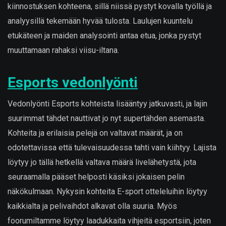
kiinnostuksen kohteena, sillä niissä pystyt kovalla työllä ja
analyysillä tekemään hyvää tulosta. Laulujen kuuntelu
etukäteen ja maiden analysointi antaa etua, jonka pystyt
muuttamaan rahaksi viisu-iltana.
Esports vedonlyönti
Vedonlyönti Esports kohteista lisääntyy jatkuvasti, ja lajin
suurimmat tähdet nauttivat jo nyt supertähden asemasta.
Kohteita ja erilaisia pelejä on valtavat määrät, ja on
odotettavissa että tulevaisuudessa tahti vain kiihtyy. Lajista
löytyy jo tällä hetkellä valtava määrä livelähetystä, jota
seuraamalla pääset helposti käsiksi jokaisen pelin
näkökulmaan. Nykysin kohteita E-sport otteleluihin löytyy
kaikkialta ja pelivaihdot alkavat olla suuria. Myös
foorumiltamme löytyy laadukkaita vihjeitä esportsiin, joten