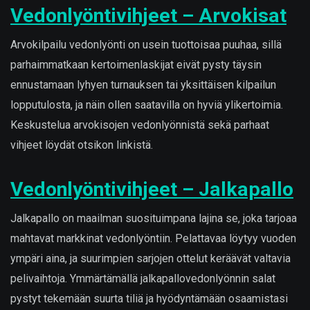
Vedonlyöntivihjeet – Arvokisat
Arvokilpailu vedonlyönti on usein tuottoisaa puuhaa, sillä
parhaimmatkaan kertoimenlaskijat eivät pysty täysin
ennustamaan lyhyen turnauksen tai yksittäisen kilpailun
lopputulosta, ja näin ollen saatavilla on hyviä ylikertoimia.
Keskustelua arvokisojen vedonlyönnistä sekä parhaat
vihjeet löydät otsikon linkistä.
Vedonlyöntivihjeet – Jalkapallo
Jalkapallo on maailman suosituimpana lajina se, joka tarjoaa
mahtavat markkinat vedonlyöntiin. Pelattavaa löytyy vuoden
ympäri aina, ja suurimpien sarjojen ottelut keräävät valtavia
pelivaihtoja. Ymmärtämällä jalkapallovedonlyönnin salat
pystyt tekemään suurta tiliä ja hyödyntämään osaamistasi