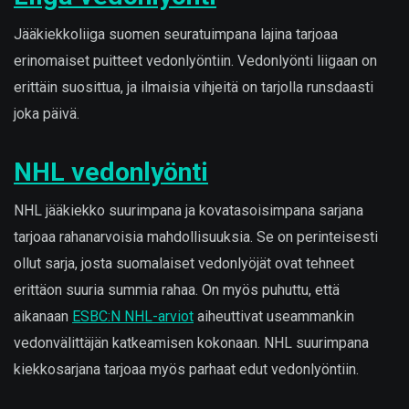
Jääkiekkoliiga suomen seuratuimpana lajina tarjoaa
erinomaiset puitteet vedonlyöntiin. Vedonlyönti liigaan on
erittäin suosittua, ja ilmaisia vihjeitä on tarjolla runsdaasti
joka päivä.
NHL vedonlyönti
NHL jääkiekko suurimpana ja kovatasoisimpana sarjana
tarjoaa rahanarvoisia mahdollisuuksia. Se on perinteisesti
ollut sarja, josta suomalaiset vedonlyöjät ovat tehneet
erittäon suuria summia rahaa. On myös puhuttu, että
aikanaan
ESBC:N NHL-arviot
aiheuttivat useammankin
vedonvälittäjän katkeamisen kokonaan. NHL suurimpana
kiekkosarjana tarjoaa myös parhaat edut vedonlyöntiin.