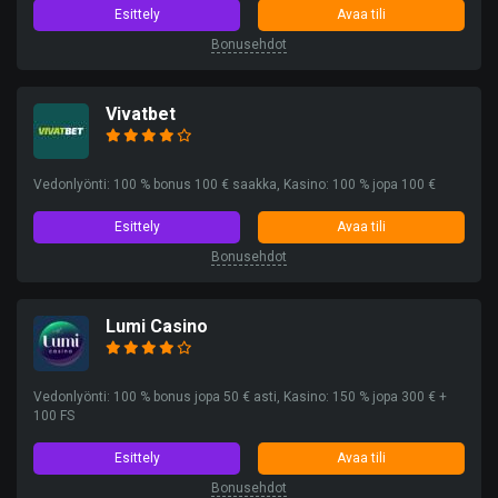
Esittely
Avaa tili
Bonusehdot
Vivatbet
Vedonlyönti: 100 % bonus 100 € saakka, Kasino: 100 % jopa 100 €
Esittely
Avaa tili
Bonusehdot
Lumi Casino
Vedonlyönti: 100 % bonus jopa 50 € asti, Kasino: 150 % jopa 300 € +
100 FS
Esittely
Avaa tili
Bonusehdot