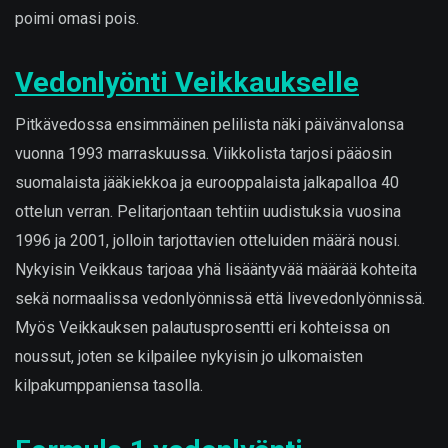
poimi omasi pois.
Vedonlyönti Veikkaukselle
Pitkävedossa ensimmäinen pelilista näki päivänvalonsa
vuonna 1993 marraskuussa. Viikkolista tarjosi pääosin
suomalaista jääkiekkoa ja eurooppalaista jalkapalloa 40
ottelun verran. Pelitarjontaan tehtiin uudistuksia vuosina
1996 ja 2001, jolloin tarjottavien otteluiden määrä nousi.
Nykyisin Veikkaus tarjoaa yhä lisääntyvää määrää kohteita
sekä normaalissa vedonlyönnissä että livevedonlyönnissä.
Myös Veikkauksen palautusprosentti eri kohteissa on
noussut, joten se kilpailee nykyisin jo ulkomaisten
kilpakumppaniensa tasolla.