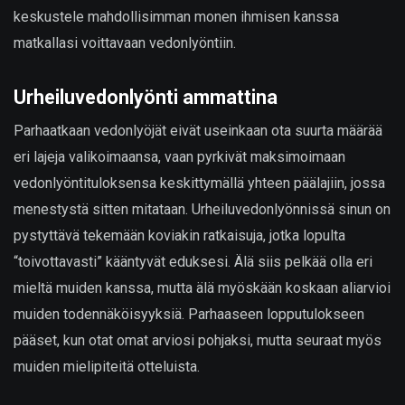
keskustele mahdollisimman monen ihmisen kanssa
matkallasi voittavaan vedonlyöntiin.
Urheiluvedonlyönti ammattina
Parhaatkaan vedonlyöjät eivät useinkaan ota suurta määrää
eri lajeja valikoimaansa, vaan pyrkivät maksimoimaan
vedonlyöntituloksensa keskittymällä yhteen päälajiin, jossa
menestystä sitten mitataan. Urheiluvedonlyönnissä sinun on
pystyttävä tekemään koviakin ratkaisuja, jotka lopulta
“toivottavasti” kääntyvät eduksesi. Älä siis pelkää olla eri
mieltä muiden kanssa, mutta älä myöskään koskaan aliarvioi
muiden todennäköisyyksiä. Parhaaseen lopputulokseen
pääset, kun otat omat arviosi pohjaksi, mutta seuraat myös
muiden mielipiteitä otteluista.