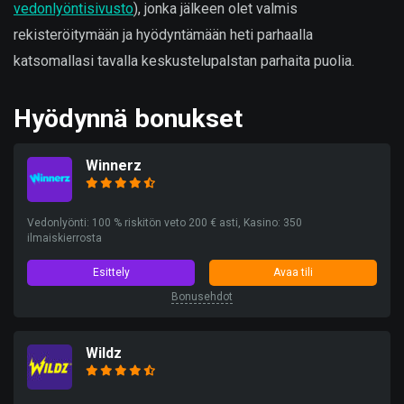
vedonlyöntisivusto
), jonka jälkeen olet valmis
rekisteröitymään ja hyödyntämään heti parhaalla
katsomallasi tavalla keskustelupalstan parhaita puolia.
Hyödynnä bonukset
Winnerz
Vedonlyönti: 100 % riskitön veto 200 € asti, Kasino: 350
ilmaiskierrosta
Esittely
Avaa tili
Bonusehdot
Wildz