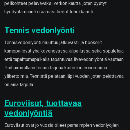
pelikohteet pelavavaksi verkon kautta, joten pystyt
hyödyntämään keräämäsi tiedot tehokkaasti.
Tennis vedonlyönti
Tennisvedonlyönti muuttuu jatkuvasti, ja bookerit
kamppailevat yhä kovenevassa kilpailussa sekä sopulelejä
että tapahtumapaikalla tapahtuvaa livevedonlyöntiä vastaan.
Parhaimmillaan tennis tarjoaa kuitenkin erinomaisia
ylikertoimia. Tennistä pelataan läpi vuoden, joten pelattavaa
on aina tarjolla.
Euroviisut, tuottavaa
vedonlyöntiä
Euroviisut ovat jo vuosia olleet parhaimpien vedonlyöjien