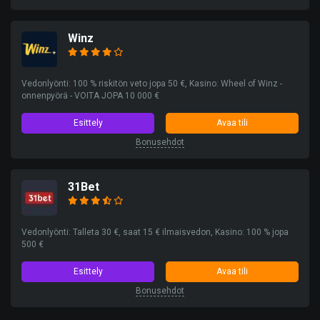
Winz
Vedonlyönti: 100 % riskitön veto jopa 50 €, Kasino: Wheel of Winz -
onnenpyörä - VOITA JOPA 10 000 €
Esittely
Avaa tili
Bonusehdot
31Bet
Vedonlyönti: Talleta 30 €, saat 15 € ilmaisvedon, Kasino: 100 % jopa
500 €
Esittely
Avaa tili
Bonusehdot