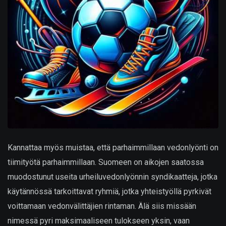
Kannattaa myös muistaa, että parhaimmillaan vedonlyönti on
tiimityötä parhaimmillaan. Suomeen on aikojen saatossa
muodostunut useita urheiluvedonlyönnin syndikaatteja, jotka
käytännössä tarkoittavat ryhmiä, jotka yhteistyöllä pyrkivät
voittamaan vedonvälittäjien rintaman. Älä siis missään
nimessä pyri maksimaaliseen tulokseen yksin, vaan