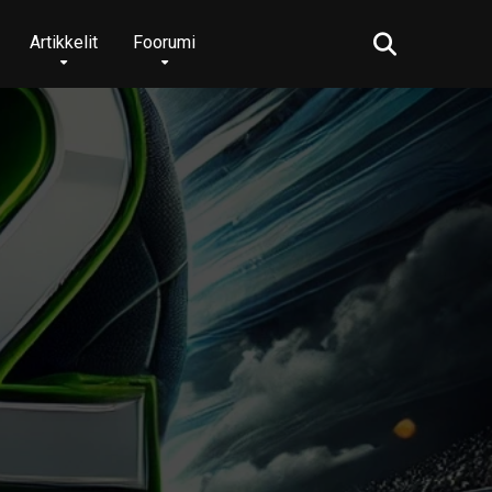
Artikkelit
Foorumi