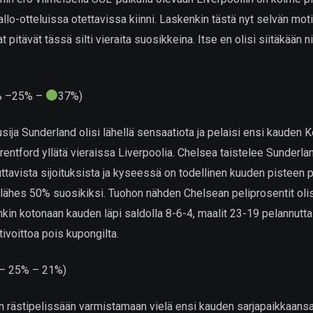
allo-otteluissa otettavissa kiinni. Laskenkin tästä nyt selvän m
pitävät tässä silti vieraita suosikkeina. Itse en olisi siitäkään 
8% –25% –
37%)
sija Sunderland olisi lähellä sensaatiota ja pelaisi ensi kauden K
i Brentford yllätä vieraissa Liverpoolia. Chelsea taistelee Sunderla
uttavista sijoituksista ja kyseessä on todellinen kuuden pisteen p
 lähes 50% suosikiksi. Tuohon nähden Chelsean peliprosentit oli
tenkin kotonaan kauden läpi saldolla 8-6-4, maalit 23-19 pelannut
ivoittoa pois kupongilta.
 – 25% – 21%)
in rästipelissään varmistamaan vielä ensi kauden sarjapaikkaansa