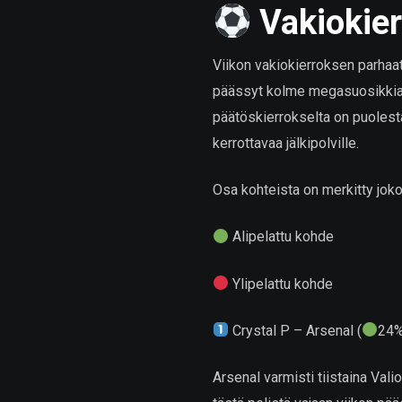
Vakiokier
Viikon vakiokierroksen parhaat
päässyt kolme megasuosikkia, j
päätöskierrokselta on puolesta
kerrottavaa jälkipolville.
Osa kohteista on merkitty joko 
Alipelattu kohde
Ylipelattu kohde
Crystal P – Arsenal (
24
Arsenal varmisti tiistaina Val