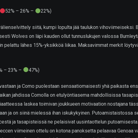
52% – 26% –
22%)
lienselvittely siitä, kumpi lopulta jää taulukon vihoviimeiseksi. 
isesti Wolves on läpi kauden ollut tunnuslukujen valossa Burnley
iin pelattu lähes 15%-yksikköä liikaa. Maksavimmat merkit löytyvä
% – 23% –
47%)
astaan ja Como puolestaan sensaatiomaisesti yhä paikasta ensi
aikan jahdissa Comolla on etulyöntiasema mahdollisissa tasapis
iaatteessa laskea toimivan joukkueen motivaation nostajana täs
luaan ja on siinä mielessä ihan iskukykyinen. Putoamistaistossa 
estä ja tasapisteissä ne pelaisivat uusintaottelun putoamisesta.
Leccen viimeinen ottelu on kotona panoksetta pelaavaa Genoaa v