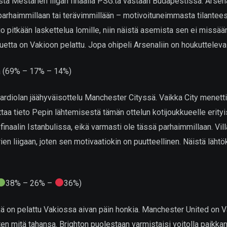
ästä Mestarien liigan finaalia PSG:tä vastaan Budapestissä. Ars
parhaimmillaan tai terävimmillään – motivoituneimmasta tilantee
jo pitkään laskettelua lomille, niin näistä asemista sen ei missää
kuetta on Vakioon pelattu. Jopa ohipeli Arsenaliin on houkutteleva
a (69% – 17% – 14%)
rdiolan jäähyväisottelu Manchester Cityssä. Vaikka City menetti
aa tieto Pepin lähtemisestä tämän ottelun kotijoukkueelle erityis
finaalin Istanbulissa, eikä varmasti ole tässä parhaimmillaan. Vil
n liigaan, joten sen motivaatiokin on puutteellinen. Näistä läht
38% – 26% –
36%)
ä on pelattu Vakiossa aivan päin honkia. Manchester United on V
ten mitä tahansa. Brighton puolestaan varmistaisi voitolla paikk