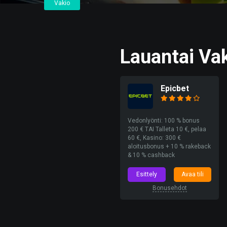
Vakio
Lauantai Vak
Epicbet
Vedonlyönti: 100 % bonus
200 € TAI Talleta 10 €, pelaa
60 €, Kasino: 300 €
aloitusbonus + 10 % rakeback
& 10 % cashback
Esittely
Avaa tili
Bonusehdot