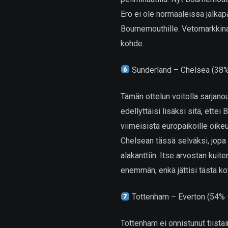
Ero ei ole normaaleissa jalkap
Bournemouthille. Vetomarkkinat 
kohde.
Sunderland – Chelsea (3
Tämän ottelun voitolla sarjanou
edellyttäisi lisäksi sitä, ette
viimeisistä europaikoille oike
Chelsean tässä selväksi, jopa
alakanttiin. Itse arvostan kui
enemmän, enkä jättisi tästä kot
Tottenham – Everton (54%
Tottenham ei onnistunut tiista