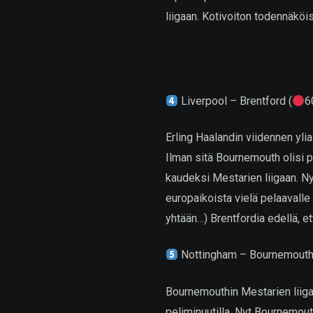
liigaan. Kotivoiton todennäköi
Liverpool – Brentford (
6
Erling Haalandin viidennen ylia
Ilman sitä Bournemouth olisi p
kaudeksi Mestarien liigaan. Nyt
europaikoista vielä pelaavalle 
yhtään…) Brentfordia edellä, et
Nottingham – Bournemouth
Bournemouthin Mestarien liiga 
peliminuutilla. Nyt Bournemout