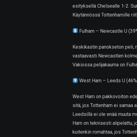
esityksellä Chelsealle 1-2. S
Käytännössä Tottenhamille riit
Fulham – Newcastle U (3
Keskikastin panokseton peli, m
vastaavasti Newcastlen kolme 
Vakiossa pelijakauma on Fulham
West Ham – Leeds U (46%
West Ham on pakkovoiton edessä
sitä, jos Tottenham ei samaa 
Leedsillä ei ole enää muuta m
Ham on teknisesti alipelattu,
kuitenkin romahtaa, jos Totte