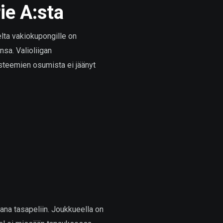
ie A:sta
elta vakiokupongille on
sa. Valioliigan
ysteemien osumista ei jäänyt
ana tasapeliin. Joukkueella on