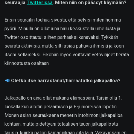
seuraajia
Twitterissä
. Miten niin on päässyt käymään?
Ensin seurailin touhua sivusta, että selvisi miten homma
pyörii. Minulla on ollut aina halu keskustella urheilusta ja
Twitter osoittautui siihen parhaaksi kanavaksi. Tykkään
seurata aktiivisia, mutta silti asiaa puhuvia ihmisiä ja koen
itseni sellaiseksi. Eiköhän myös voittavat vetovihjeet herätä
kiinnostusta osaltaan.
Oletko itse harrastanut/harrastatko jalkapalloa?
Jalkapallo on aina ollut mukana elämässäni. Taisin olla 1.
luokalla kun aloitin pelaamisen ja B-junioreissa lopetin.
Monen asian seurauksena menetin intohimoni jalkapalloa
kohtaan, mutta pidettyäni totaalisen tauon jalkapallosta
tajusin, kuinka paljon kaipasinkaan sitä lajia. Vakavissani en