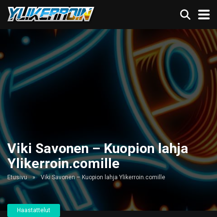
Viki Savonen – Kuopion lahja
Ylikerroin.comille
Etusivu
»
Viki Savonen – Kuopion lahja Ylikerroin.comille
Haastattelut