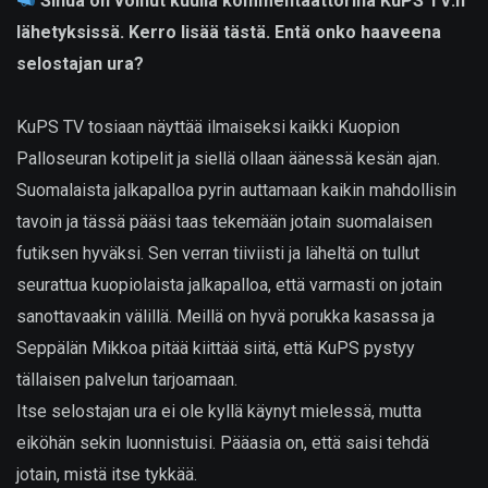
Sinua on voinut kuulla kommentaattorina KuPS TV:n
lähetyksissä. Kerro lisää tästä. Entä onko haaveena
selostajan ura?
KuPS TV tosiaan näyttää ilmaiseksi kaikki Kuopion
Palloseuran kotipelit ja siellä ollaan äänessä kesän ajan.
Suomalaista jalkapalloa pyrin auttamaan kaikin mahdollisin
tavoin ja tässä pääsi taas tekemään jotain suomalaisen
futiksen hyväksi. Sen verran tiiviisti ja läheltä on tullut
seurattua kuopiolaista jalkapalloa, että varmasti on jotain
sanottavaakin välillä. Meillä on hyvä porukka kasassa ja
Seppälän Mikkoa pitää kiittää siitä, että KuPS pystyy
tällaisen palvelun tarjoamaan.
Itse selostajan ura ei ole kyllä käynyt mielessä, mutta
eiköhän sekin luonnistuisi. Pääasia on, että saisi tehdä
jotain, mistä itse tykkää.