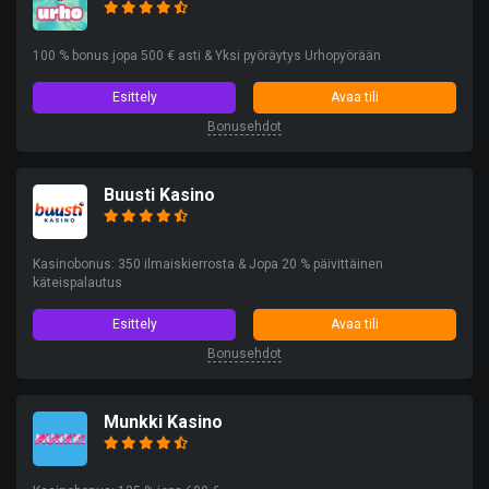
100 % bonus jopa 500 € asti & Yksi pyöräytys Urhopyörään
Esittely
Avaa tili
Bonusehdot
Buusti Kasino
Kasinobonus: 350 ilmaiskierrosta & Jopa 20 % päivittäinen
käteispalautus
Esittely
Avaa tili
Bonusehdot
Munkki Kasino