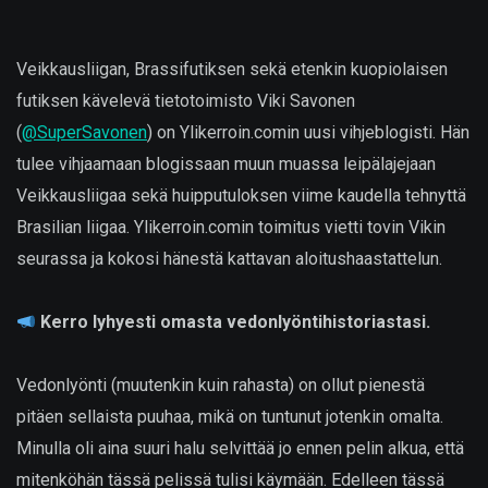
Veikkausliigan, Brassifutiksen sekä etenkin kuopiolaisen
futiksen kävelevä tietotoimisto Viki Savonen
(
@SuperSavonen
) on Ylikerroin.comin uusi vihjeblogisti. Hän
tulee vihjaamaan blogissaan muun muassa leipälajejaan
Veikkausliigaa sekä huipputuloksen viime kaudella tehnyttä
Brasilian liigaa. Ylikerroin.comin toimitus vietti tovin Vikin
seurassa ja kokosi hänestä kattavan aloitushaastattelun.
Kerro lyhyesti omasta vedonlyöntihistoriastasi.
Vedonlyönti (muutenkin kuin rahasta) on ollut pienestä
pitäen sellaista puuhaa, mikä on tuntunut jotenkin omalta.
Minulla oli aina suuri halu selvittää jo ennen pelin alkua, että
mitenköhän tässä pelissä tulisi käymään. Edelleen tässä