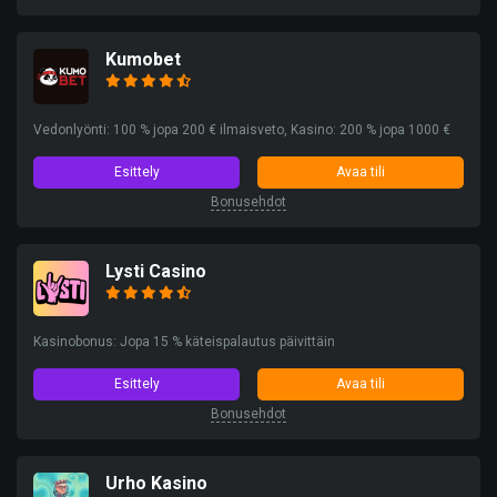
Kumobet
Vedonlyönti: 100 % jopa 200 € ilmaisveto, Kasino: 200 % jopa 1000 €
Esittely
Avaa tili
Bonusehdot
Lysti Casino
Kasinobonus: Jopa 15 % käteispalautus päivittäin
Esittely
Avaa tili
Bonusehdot
Urho Kasino