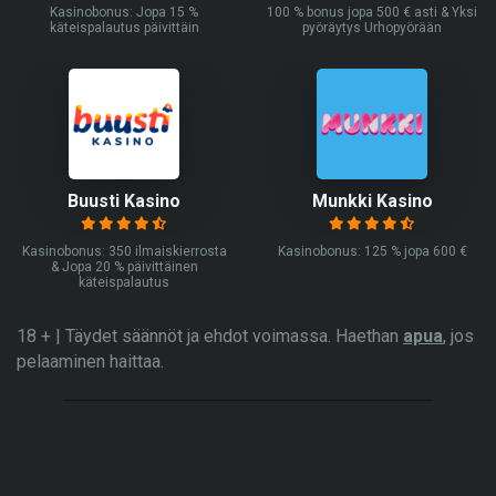
Kasinobonus: Jopa 15 %
100 % bonus jopa 500 € asti & Yksi
käteispalautus päivittäin
pyöräytys Urhopyörään
Buusti Kasino
Munkki Kasino
Kasinobonus: 350 ilmaiskierrosta
Kasinobonus: 125 % jopa 600 €
& Jopa 20 % päivittäinen
käteispalautus
18 + | Täydet säännöt ja ehdot voimassa. Haethan
apua
, jos
pelaaminen haittaa.