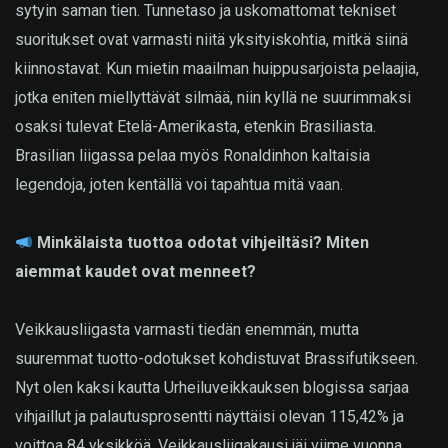
sytyin saman tien. Tunnetaso ja uskomattomat tekniset
suoritukset ovat varmasti niitä yksityiskohtia, mitkä siinä
kiinnostavat. Kun mietin maailman huippusarjoista pelaajia,
jotka eniten miellyttävät silmää, niin kyllä ne suurimmaksi
osaksi tulevat Etelä-Amerikasta, etenkin Brasiliasta.
Brasilian liigassa pelaa myös Ronaldinhon kaltaisia
legendoja, joten kentällä voi tapahtua mitä vaan.
Minkälaista tuottoa odotat vihjeiltäsi? Miten
aiemmat kaudet ovat menneet?
Veikkausliigasta varmasti tiedän enemmän, mutta
suuremmat tuotto-odotukset kohdistuvat Brassifutikseen.
Nyt olen kaksi kautta Urheiluveikkauksen blogissa sarjaa
vihjaillut ja palautusprosentti näyttäisi olevan 115,42% ja
voittoa 84 yksikköä. Veikkausliigakausi jäi viime vuonna