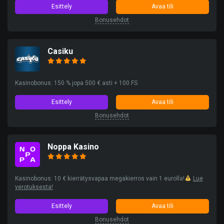
Esittely
Avaa tili
Bonusehdot
Casiku
Kasinobonus: 150 % jopa 500 € asti + 100 FS
Esittely
Avaa tili
Bonusehdot
Noppa Kasino
Kasinobonus: 10 € kierrätysvapaa megakierros vain 1 eurolla!
Lue
verotuksesta!
Esittely
Avaa tili
Bonusehdot