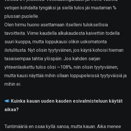
vetojen kohdalta tyngäksi ja siellä tulos jäi muutaman %
plussan puolelle.
Olen hirmu huono asettamaan itselleni tuloksellisia
tavoitteita. Viime kaudella alkukaudesta kaivettiin todella
suuri kuoppa, mutta loppukausi olikin uskomatonta
ilotulitusta. Nyt olisin tyytyväinen, jos käyrä kohoisi hieman
tasaisempaa tahtia ylöspäin. Jos kahden sarjan
yhteenlaskettu tulos olisi ~108%, niin olisin tyytyväinen,
mutta kausi näyttää mihin ollaan loppupeleissä tyytyväisiä ja
mihin ei.
Kuinka kauan uuden kauden esivalmisteluun käytät
aikaa?
Tuntimääriä en osaa kyllä sanoa, mutta kauan. Aika menee