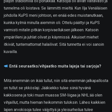
paljon stadionilla oli porukkaa. Katsojia oli aivan valtavasti ja
tunnelma oli loistava. Se lämmitti mieltä. Kun Ilja Venäläisen
johdolla KuPS meni johtoon, en enää edes muistanutkaan,
kuinka kylmä minulla aiemmin oli. Ottelu päättyi ja KuPS
varmisti mitalin pitkän korpivaelluksen jälkeen. Katsoin
ympärilleni ja juhlat olivat jo käynnissä. Aikuiset miehet
itkivät, tuntemattomat halailivat. Sitä tunnetta ei voi sanoin
kuvailla.
Entä seuraatko/vihjaatko muita lajeja tai sarjoja?
Mitä enemmän on ikää tullut, niin sitä enemmän jalkapallosta
on tullut se ykköslaji. Jääkiekko tulee siinä hyvänä
kakkosena ja toki muun muassa SM-liigaa ja NHL:ää olen
vihjaillut, mutta hieman heikommin tuloksin. Lähes kaikkien
lajien arvokisoja tulee väijyttyä ja yleisurheilua tulee