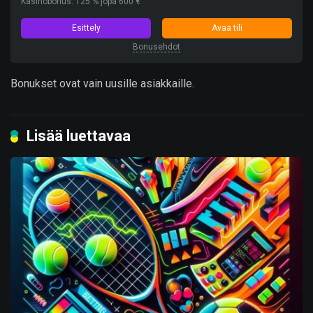
Kasinobonus: 125 % jopa 600 €
Esittely
Avaa tili
Bonusehdot
Bonukset ovat vain uusille asiakkaille.
Lisää luettavaa