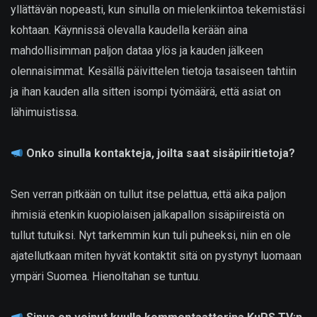
yllättävän nopeasti, kun sinulla on mielenkiintoa tekemistäsi
kohtaan. Käynnissä olevalla kaudella kerään aina
mahdollisimman paljon dataa ylös ja kauden jälkeen
olennaisimmat. Kesällä päivittelen tietoja tasaiseen tahtiin
ja ihan kauden alla sitten isompi työmäärä, että asiat on
lähimuistissa.
Onko sinulla kontakteja, joilta saat sisäpiiritietoja?
Sen verran pitkään on tullut itse pelattua, että aika paljon
ihmisiä etenkin kuopiolaisen jalkapallon sisäpiireistä on
tullut tutuiksi. Nyt tarkemmin kun tuli puheeksi, niin en ole
ajatellutkaan miten hyvät kontaktit sitä on pystynyt luomaan
ympäri Suomea. Hienoltahan se tuntuu.