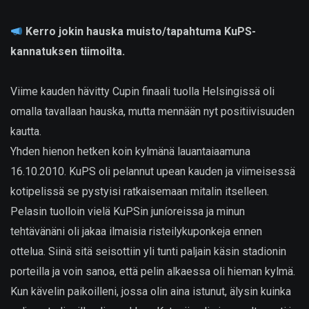
Kerro jokin hauska muisto/tapahtuma KuPS-
kannatuksen tiimoilta.
Viime kauden hävitty Cupin finaali tuolla Helsingissä oli
omalla tavallaan hauska, mutta mennään nyt positiivisuuden
kautta.
Yhden hienon hetken koin kylmänä lauantaiaamuna
16.10.2010. KuPS oli pelannut upean kauden ja viimeisessä
kotipelissä se pystyisi ratkaisemaan mitalin itselleen.
Pelasin tuolloin vielä KuPSin juníoreissa ja minun
tehtävänäni oli jakaa ilmaisia risteilykuponkeja ennen
ottelua. Siinä sitä seisottiin yli tunti paljain käsin stadionin
porteilla ja voin sanoa, että pelin alkaessa oli hieman kylmä.
Kun kävelin paikoilleni, jossa olin aina istunut, älysin kuinka